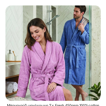
Μπουρνούζι μονόχρωμο Σχ.Fresh 450gsm 100%cotton