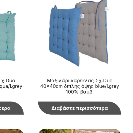
Σχ.Duo
Μαξιλάρι καρέκλας Σχ.Duo
ua/l.grey
40x40cm διπλής όψης blue/l.grey
100% βαμβ.
τερα
Διαβάστε περισσότερα