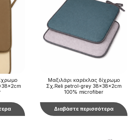
δίχρωμο
Μαξιλάρι καρέκλας δίχρωμο
8x38x2cm
Σχ.Reli petrol-grey 38x38x2cm
r
100% microfiber
τερα
Διαβάστε περισσότερα