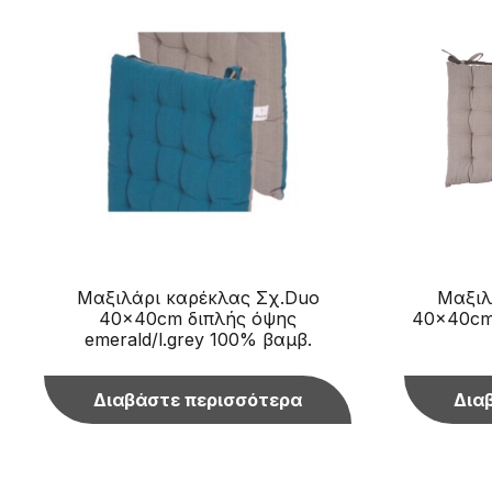
Μαξιλάρι καρέκλας Σχ.Duo
Μαξιλ
40x40cm διπλής όψης
40x40cm 
emerald/l.grey 100% βαμβ.
Διαβάστε περισσότερα
Δια