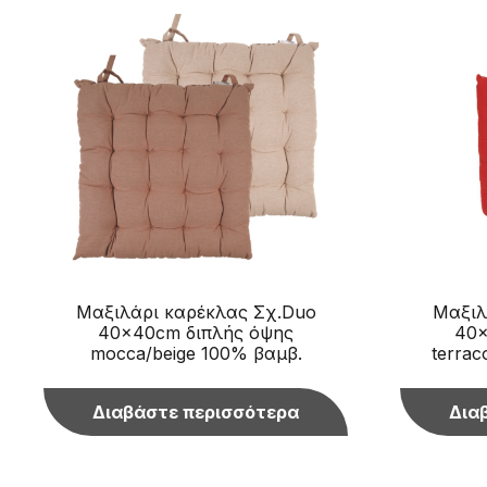
Μαξιλάρι καρέκλας Σχ.Duo
Μαξιλ
40x40cm διπλής όψης
40x
mocca/beige 100% βαμβ.
terrac
Διαβάστε περισσότερα
Δια