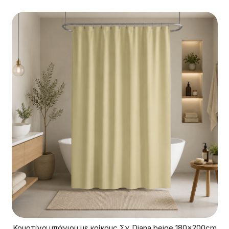
Κουρτίνα μπάνιου με κρίκους Σχ.Diana beige 180x200cm