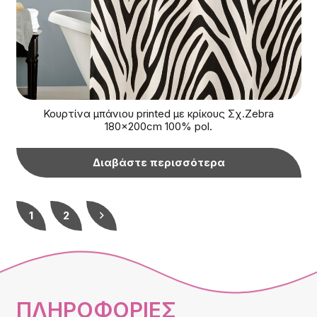
Κουρτίνα μπάνιου printed με κρίκους Σχ.Zebra
180x200cm 100% pol.
Διαβάστε περισσότερα
1
2
ΠΛΗΡΟΦΟΡΙΕΣ