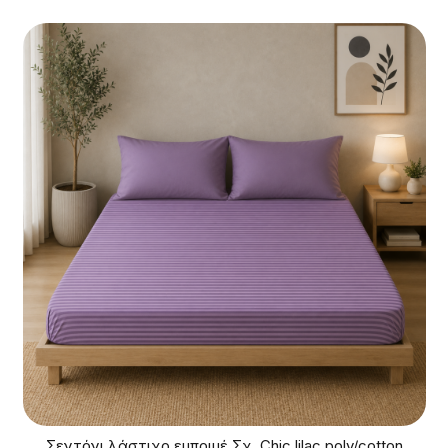
Σεντόνι λάστιχο εμπριμέ Σχ. Chic lilac poly/cotton