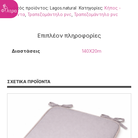
Κωδικός προϊόντος:
Lagos.natural
Κατηγορίες:
Κήπος -
Βεράντα
,
Τραπεζομάντηλο pvc
,
Τραπεζομάντηλο pvc
Επιπλέον πληροφορίες
Διαστάσεις
140Χ20m
ΣΧΕΤΙΚΆ ΠΡΟΪΌΝΤΑ